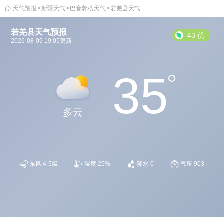
天气预报
>
新疆天气
>
巴音郭楞天气
>
若羌县天气
若羌县天气预报
43 优
2026-08-09 19:05更新
35
多云
东风 4-5级
湿度 25%
降水 0
气压 903