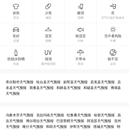
炎热
少发
极强
良
穿衣
感冒
防晒
空气污染扩散条件
良好
适宜
较适宜
无中暑风险
交通
晾晒
钓鱼
中暑
防脱水防晒
很强
不带伞
较不宜
化妆
紫外线强度
雨伞
运动
库尔勒市天气预报
轮台县天气预报
尉犁县天气预报
若羌县天气预报
且
末县天气预报
焉耆县天气预报
和静县天气预报
和硕县天气预报
博湖县
天气预报
乌鲁木齐天气预报
克拉玛依天气预报
吐鲁番天气预报
哈密天气预报
昌
吉天气预报
博尔塔拉天气预报
巴音郭楞天气预报
阿克苏天气预报
克州
天气预报
喀什天气预报
和田天气预报
伊犁天气预报
塔城天气预报
阿