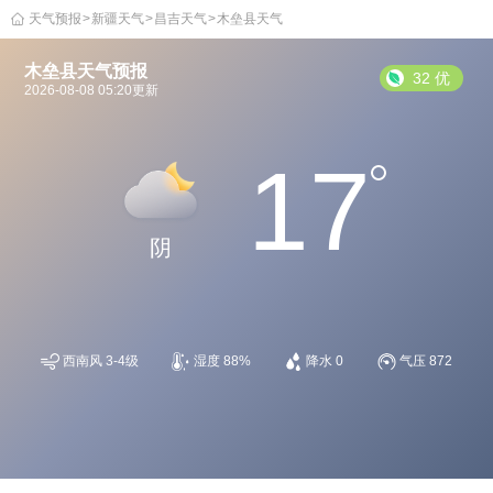
天气预报
>
新疆天气
>
昌吉天气
>
木垒县天气
木垒县天气预报
32 优
2026-08-08 05:20更新
17
阴
西南风 3-4级
湿度 88%
降水 0
气压 872