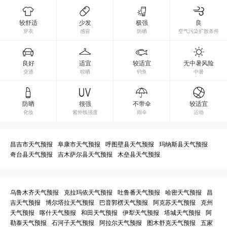
较舒适
少发
极强
良
穿衣
感冒
防晒
空气污染扩散条件
良好
适宜
较适宜
无中暑风险
交通
晾晒
钓鱼
中暑
防晒
很强
不带伞
较适宜
化妆
紫外线强度
雨伞
运动
昌吉市天气预报
阜康市天气预报
呼图壁县天气预报
玛纳斯县天气预报
奇台县天气预报
吉木萨尔县天气预报
木垒县天气预报
乌鲁木齐天气预报
克拉玛依天气预报
吐鲁番天气预报
哈密天气预报
昌
吉天气预报
博尔塔拉天气预报
巴音郭楞天气预报
阿克苏天气预报
克州
天气预报
喀什天气预报
和田天气预报
伊犁天气预报
塔城天气预报
阿
勒泰天气预报
石河子天气预报
阿拉尔天气预报
图木舒克天气预报
五家