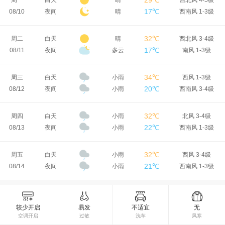
29℃
周一
白天
晴
西北风 4-5级
17℃
08/10
夜间
晴
西南风 1-3级
32℃
周二
白天
晴
西北风 3-4级
17℃
08/11
夜间
多云
南风 1-3级
34℃
周三
白天
小雨
西风 1-3级
20℃
08/12
夜间
小雨
西南风 3-4级
32℃
周四
白天
小雨
北风 3-4级
22℃
08/13
夜间
小雨
西南风 1-3级
32℃
周五
白天
小雨
西风 3-4级
21℃
08/14
夜间
小雨
西南风 1-3级
较少开启
易发
不适宜
无
空调开启
过敏
洗车
风寒