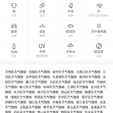
热
少发
中等
中
穿衣
感冒
防晒
空气污染扩散条件
较差
适宜
较适宜
无中暑风险
交通
晾晒
钓鱼
中暑
去油
中等
不带伞
较适宜
化妆
紫外线强度
雨伞
运动
万州区天气预报
涪陵区天气预报
渝中区天气预报
大渡口区天气预报
江
北区天气预报
沙坪坝区天气预报
九龙坡区天气预报
南岸区天气预报
北
碚区天气预报
綦江区天气预报
大足区天气预报
渝北区天气预报
巴南区
天气预报
黔江区天气预报
长寿区天气预报
江津区天气预报
合川区天气
预报
永川区天气预报
南川区天气预报
璧山区天气预报
铜梁区天气预
报
潼南区天气预报
荣昌区天气预报
开州区天气预报
梁平区天气预报
武隆区天气预报
城口县天气预报
丰都县天气预报
垫江县天气预报
忠县
天气预报
云阳县天气预报
奉节县天气预报
巫山县天气预报
巫溪县天气
预报
石柱县天气预报
秀山县天气预报
酉阳县天气预报
彭水县天气预